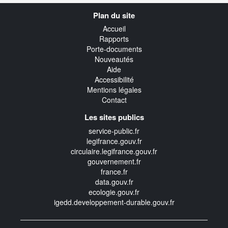
Navigation
Plan du site
transverse
Accueil
Rapports
Porte-documents
Nouveautés
Aide
Accessibilité
Mentions légales
Contact
Les sites publics
service-public.fr
legifrance.gouv.fr
circulaire.legifrance.gouv.fr
gouvernement.fr
france.fr
data.gouv.fr
ecologie.gouv.fr
igedd.developpement-durable.gouv.fr