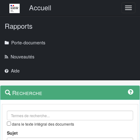
Menu principal
Accueil
Toggl
Rapports
Porte-documents
Nouveautés
Aide
Menu
Navigation
Recherche
contextuel
et
outils
annexes
dans le texte intégral des documents
Sujet