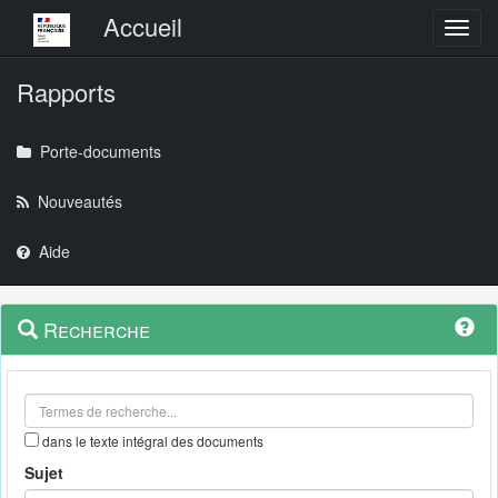
Menu principal
Accueil
Toggl
Rapports
Porte-documents
Nouveautés
Aide
Menu
Navigation
Recherche
contextuel
et
outils
annexes
dans le texte intégral des documents
Sujet