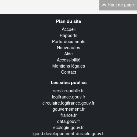
Haut de page
Navigation
Plan du site
transverse
Accueil
Rapports
Porte-documents
Nouveautés
Aide
Accessibilité
Mentions légales
Contact
Les sites publics
service-public.fr
legifrance.gouv.fr
circulaire.legifrance.gouv.fr
gouvernement.fr
france.fr
data.gouv.fr
ecologie.gouv.fr
igedd.developpement-durable.gouv.fr