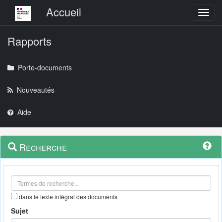
Menu principal
Accueil
Toggl
Rapports
Porte-documents
Nouveautés
Aide
Menu
Navigation
Recherche
contextuel
et
outils
annexes
dans le texte intégral des documents
Sujet