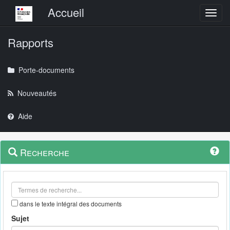
Menu principal
Accueil
Toggl
Rapports
Porte-documents
Nouveautés
Aide
Menu
Navigation
Recherche
contextuel
et
outils
annexes
dans le texte intégral des documents
Sujet