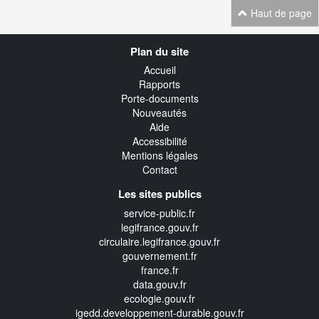
Haut de page
Navigation
Plan du site
transverse
Accueil
Rapports
Porte-documents
Nouveautés
Aide
Accessibilité
Mentions légales
Contact
Les sites publics
service-public.fr
legifrance.gouv.fr
circulaire.legifrance.gouv.fr
gouvernement.fr
france.fr
data.gouv.fr
ecologie.gouv.fr
igedd.developpement-durable.gouv.fr