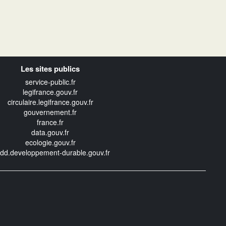
Les sites publics
service-public.fr
legifrance.gouv.fr
circulaire.legifrance.gouv.fr
gouvernement.fr
france.fr
data.gouv.fr
ecologie.gouv.fr
edd.developpement-durable.gouv.fr