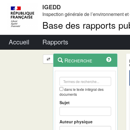
IGEDD
Inspection générale de l’environnement e
Base des rapports pub
Menu principal
Accueil
Rapports
Menu
Navigation
Recherche
contextuel
et
outils
annexes
dans le texte intégral des
documents
Sujet
Auteur physique