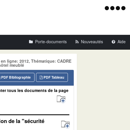
Menu
d'acce
Porte-documents
Nouveautés
Aide
e en ligne: 2012, Thématique: CADRE
hôtel meublé
PDF Bibliographie
PDF Tableau
ter tous les documents de la page
on de la "sécurité