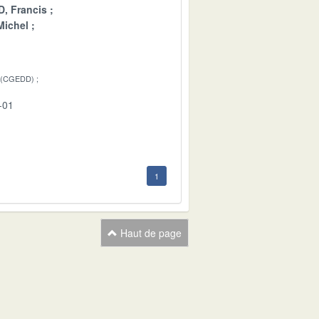
, Francis
ichel
 (CGEDD)
-01
1
Haut de page