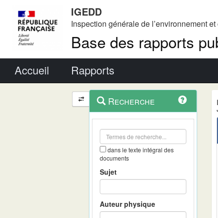
IGEDD
Inspection générale de l’environnement e
Base des rapports pub
Menu principal
Accueil
Rapports
Menu
Navigation
Recherche
contextuel
et
outils
annexes
dans le texte intégral des
documents
Sujet
Auteur physique