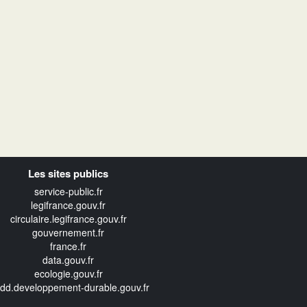
Les sites publics
service-public.fr
legifrance.gouv.fr
circulaire.legifrance.gouv.fr
gouvernement.fr
france.fr
data.gouv.fr
ecologie.gouv.fr
edd.developpement-durable.gouv.fr