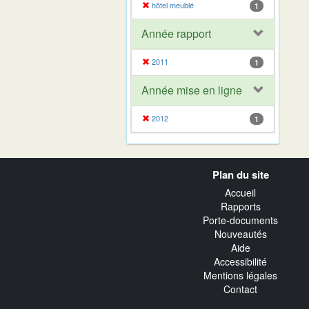
hôtel meublé
1
Année rapport
2011
1
Année mise en ligne
2012
1
Navigation
Plan du site
transverse
Accueil
Rapports
Porte-documents
Nouveautés
Aide
Accessibilité
Mentions légales
Contact