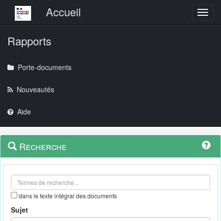
Menu principal
Accueil
Toggl
Rapports
Porte-documents
Nouveautés
Aide
Menu
Navigation
Recherche
contextuel
et
outils
annexes
dans le texte intégral des documents
Sujet