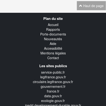
Haut de page
Navigation
Plan du site
transverse
Accueil
Rapports
Porte-documents
Nouveautés
Aide
Accessibilité
Mentions légales
Contact
Les sites publics
service-public.fr
legifrance.gouv.fr
circulaire.legifrance.gouv.fr
gouvernement.fr
france.fr
data.gouv.fr
ecologie.gouv.fr
igedd.developpement-durable.gouv.fr