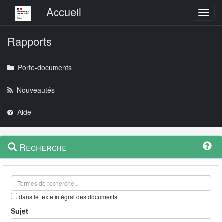
Menu principal
Accueil
Toggl
Rapports
Porte-documents
Nouveautés
Aide
Menu
Navigation
Recherche
contextuel
et
outils
annexes
dans le texte intégral des documents
Sujet