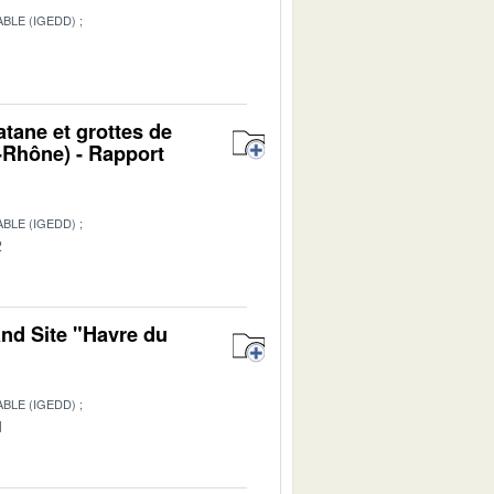
BLE (IGEDD)
1
atane et grottes de
Rhône) - Rapport
BLE (IGEDD)
2
and Site "Havre du
BLE (IGEDD)
1