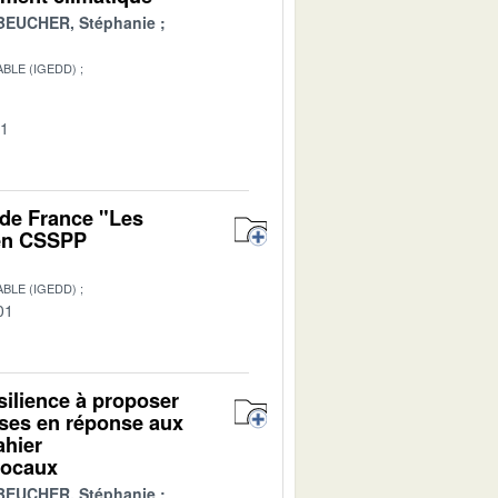
BEUCHER, Stéphanie
BLE (IGEDD)
01
 de France "Les
 en CSSPP
BLE (IGEDD)
01
ésilience à proposer
ises en réponse aux
ahier
 locaux
BEUCHER, Stéphanie