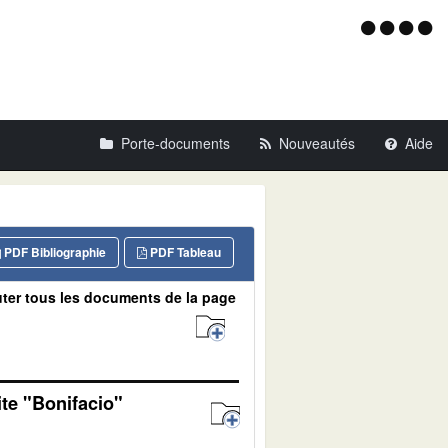
Menu
d'acce
Porte-documents
Nouveautés
Aide
PDF Bibliographie
PDF Tableau
ter tous les documents de la page
ite "Bonifacio"