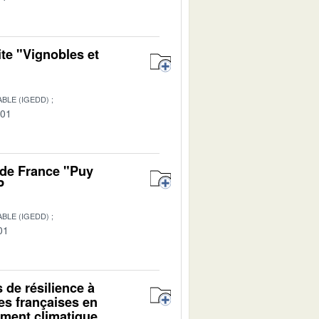
te "Vignobles et
BLE (IGEDD)
-01
 de France "Puy
P
BLE (IGEDD)
01
s de résilience à
es françaises en
ment climatique