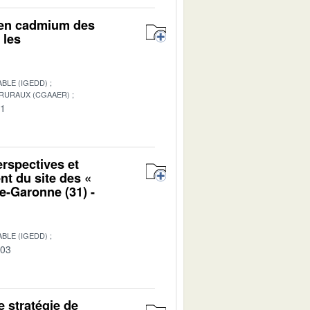
r en cadmium des
 les
BLE (IGEDD)
 RURAUX (CGAAER)
01
erspectives et
nt du site des «
e-Garonne (31) -
BLE (IGEDD)
-03
e stratégie de