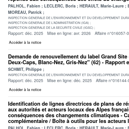
PALHOL, Fabien
LECLERC, Boris
HERAULT, Marie-Laure
MOREAU, Patrick
INSPECTION GENERALE DE L'ENVIRONNEMENT ET DU DEVELOPPEMENT DURA
INSPECTION GENERALE DE L'ADMINISTRATION (IGA)
INSPECTION GENERALE DE LA SECURITE CIVILE (IGSC)
Rapport: déc. 2025
Mise en ligne: avr. 2026
Affaire n°016057-
Accéder à la notice
Demande de renouvellement du label Grand Site
Deux-Caps, Blanc-Nez, Gris-Nez" (62) - Rapport
SCHMIT, Philippe
INSPECTION GENERALE DE L'ENVIRONNEMENT ET DU DEVELOPPEMENT DURA
Rapport: déc. 2025
Mise en ligne: déc. 2025
Affaire n°016144-
Accéder à la notice
Identification de lignes directrices de plans de r
aux autorités et acteurs locaux des Alpes frança
conséquences des changements climatiques - C
complémentaire / Boîte à outils pour les acteurs
PALHOL, Fabien
LECLERC, Boris
HERAULT, Marie-Laure