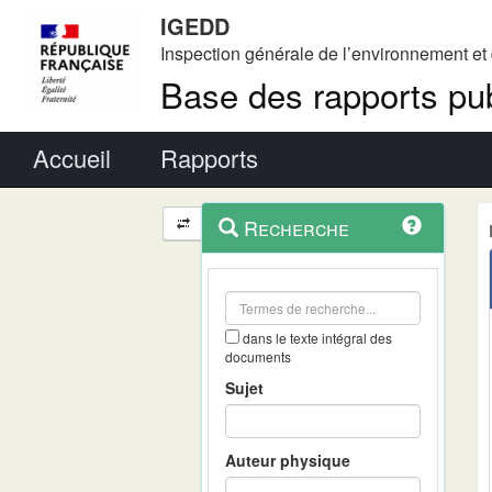
IGEDD
Inspection générale de l’environnement e
Base des rapports pub
Menu principal
Accueil
Rapports
Menu
Navigation
Recherche
contextuel
et
outils
annexes
dans le texte intégral des
documents
Sujet
Auteur physique