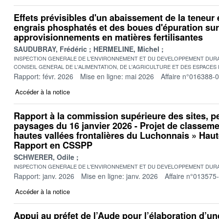
Effets prévisibles d'un abaissement de la teneu
engrais phosphatés et des boues d'épuration sur
approvisionnements en matières fertilisantes
SAUDUBRAY, Frédéric
HERMELINE, Michel
INSPECTION GENERALE DE L'ENVIRONNEMENT ET DU DEVELOPPEMENT DURA
CONSEIL GENERAL DE L'ALIMENTATION, DE L'AGRICULTURE ET DES ESPACES
Rapport: févr. 2026
Mise en ligne: mai 2026
Affaire n°016388-
Accéder à la notice
Rapport à la commission supérieure des sites, p
paysages du 16 janvier 2026 - Projet de classeme
hautes vallées frontalières du Luchonnais » Haut
Rapport en CSSPP
SCHWERER, Odile
INSPECTION GENERALE DE L'ENVIRONNEMENT ET DU DEVELOPPEMENT DURA
Rapport: janv. 2026
Mise en ligne: janv. 2026
Affaire n°013575
Accéder à la notice
Appui au préfet de l’Aude pour l’élaboration d’un