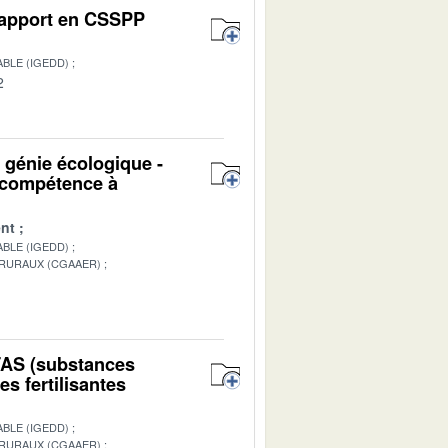
 Rapport en CSSPP
BLE (IGEDD)
2
u génie écologique -
n compétence à
nt
BLE (IGEDD)
 RURAUX (CGAAER)
1
PFAS (substances
s fertilisantes
BLE (IGEDD)
 RURAUX (CGAAER)