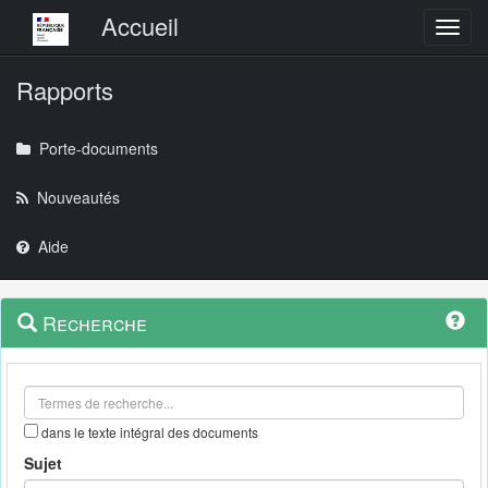
Menu principal
Accueil
Toggl
Rapports
Porte-documents
Nouveautés
Aide
Menu
Navigation
Recherche
contextuel
et
outils
annexes
dans le texte intégral des documents
Sujet