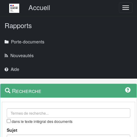
Menu principal
Accueil
Toggl
Rapports
Porte-documents
Nouveautés
Aide
Menu
Navigation
Recherche
contextuel
et
outils
annexes
dans le texte intégral des documents
Sujet