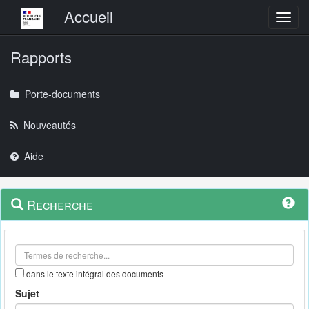
Menu principal
Accueil
Toggl
Rapports
Porte-documents
Nouveautés
Aide
Menu
Navigation
Recherche
contextuel
et
outils
annexes
dans le texte intégral des documents
Sujet