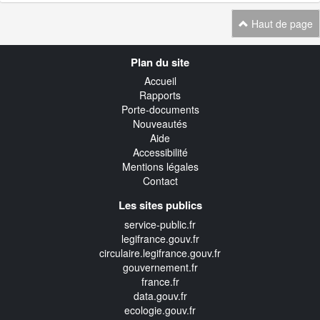
Haut de page
Navigation
Plan du site
transverse
Accueil
Rapports
Porte-documents
Nouveautés
Aide
Accessibilité
Mentions légales
Contact
Les sites publics
service-public.fr
legifrance.gouv.fr
circulaire.legifrance.gouv.fr
gouvernement.fr
france.fr
data.gouv.fr
ecologie.gouv.fr