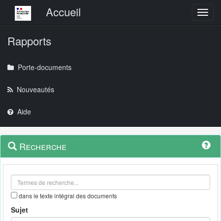
Menu principal
Accueil
Toggl
Rapports
Porte-documents
Nouveautés
Aide
Menu
Navigation
Recherche
contextuel
et
outils
annexes
dans le texte intégral des documents
Sujet