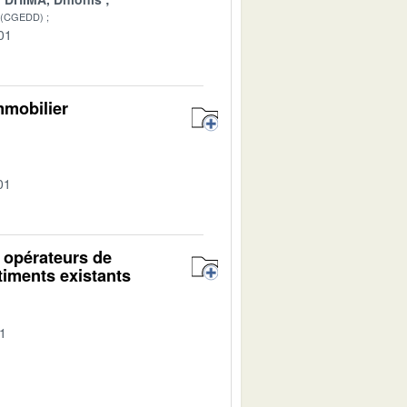
 (CGEDD)
01
mmobilier
01
s opérateurs de
timents existants
01