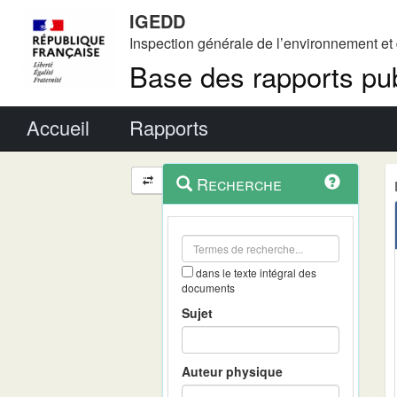
IGEDD
Inspection générale de l’environnement e
Base des rapports pub
Menu principal
Accueil
Rapports
Menu
Navigation
Recherche
contextuel
et
outils
annexes
dans le texte intégral des
documents
Sujet
Auteur physique