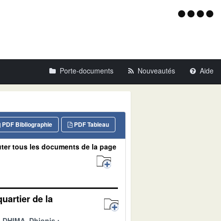
Menu
d'acce
Porte-documents
Nouveautés
Aide
PDF Bibliographie
PDF Tableau
ter tous les documents de la page
uartier de la
DHIMA, Dhionis