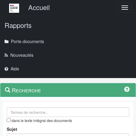
Menu principal
Accueil
Toggl
Rapports
Porte-documents
Nouveautés
Aide
Menu
Navigation
Recherche
contextuel
et
outils
annexes
dans le texte intégral des documents
Sujet