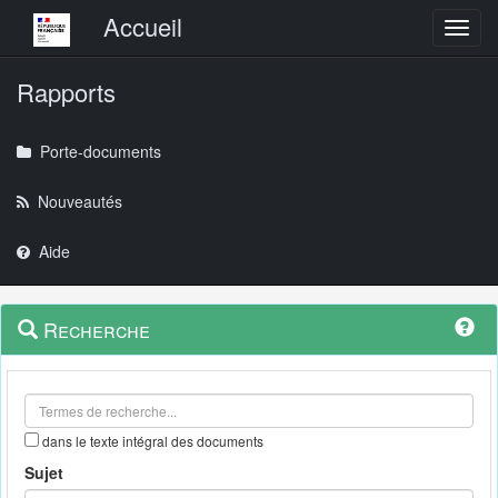
Menu principal
Accueil
Toggl
Rapports
Porte-documents
Nouveautés
Aide
Menu
Navigation
Recherche
contextuel
et
outils
annexes
dans le texte intégral des documents
Sujet