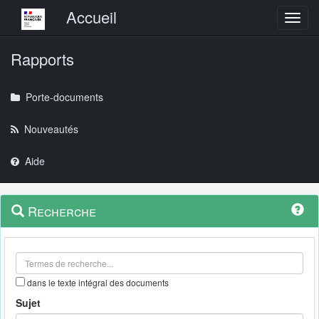
Menu principal
Accueil
Toggl
Rapports
Porte-documents
Nouveautés
Aide
Menu
Navigation
Recherche
contextuel
et
outils
annexes
dans le texte intégral des documents
Sujet