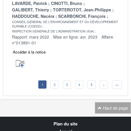
LAVARDE, Patrick
CINOTTI, Bruno
GALIBERT, Thierry
TORTEROTOT, Jean-Philippe
HADDOUCHE, Nacéra
SCARBONCHI, François
CONSEIL GENERAL DE L'ENVIRONNEMENT ET DU DEVELOPPEMENT
DURABLE (CGEDD)
INSPECTION GENERALE DE L'ADMINISTRATION (IGA)
Rapport: mars 2022
Mise en ligne: avr. 2023
Affaire
n°013891-01
Accéder à la notice
1
2
3
4
5
>
>>
Haut de page
Navigation
Plan du site
transverse