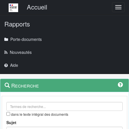
Menu principal
Accueil
Toggl
Rapports
Porte-documents
Nouveautés
Aide
Menu
Navigation
Recherche
contextuel
et
outils
annexes
dans le texte intégral des documents
Sujet