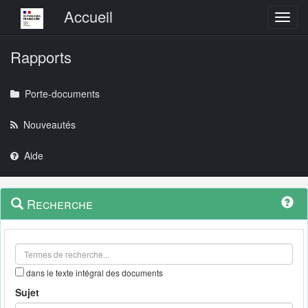
Menu principal
Accueil
Toggl
Rapports
Porte-documents
Nouveautés
Aide
Menu
Navigation
Recherche
contextuel
et
outils
annexes
dans le texte intégral des documents
Sujet