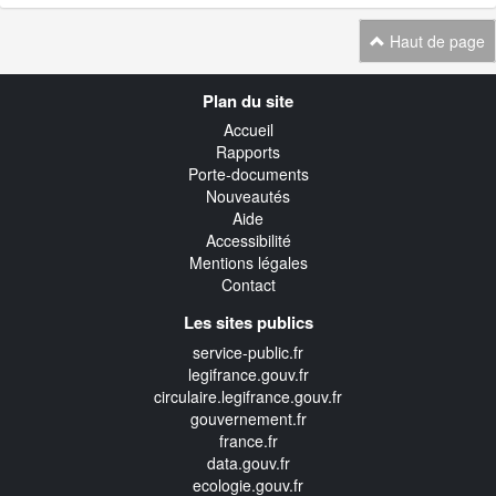
Haut de page
Navigation
Plan du site
transverse
Accueil
Rapports
Porte-documents
Nouveautés
Aide
Accessibilité
Mentions légales
Contact
Les sites publics
service-public.fr
legifrance.gouv.fr
circulaire.legifrance.gouv.fr
gouvernement.fr
france.fr
data.gouv.fr
ecologie.gouv.fr