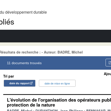
t du développement durable
liés
Résultats de recherche : - Auteur: BADRE, Michel
11 documents trouvés
Ajou
Tri par
date du rapport
date de mise en ligne
L'évolution de l'organisation des opérateurs pub
protection de la nature
BADRE, Michel
DURANTHON, Jean-Philippe
BENNASAR, Ma