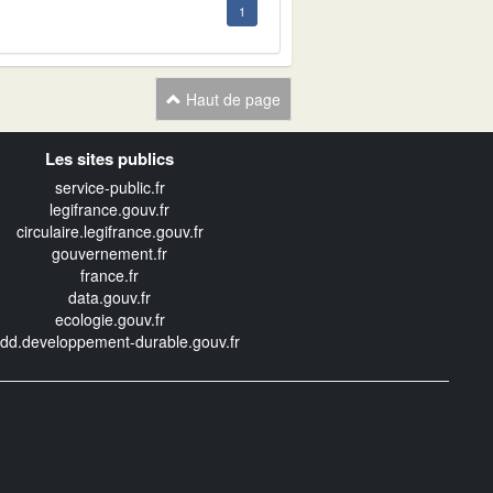
1
Haut de page
Les sites publics
service-public.fr
legifrance.gouv.fr
circulaire.legifrance.gouv.fr
gouvernement.fr
france.fr
data.gouv.fr
ecologie.gouv.fr
edd.developpement-durable.gouv.fr