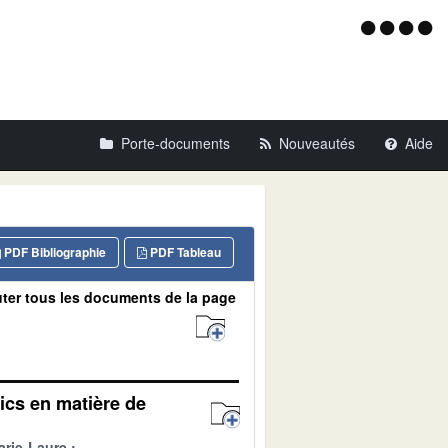
Menu
d'acce
Porte-documents
Nouveautés
Aide
PDF Bibliographie
PDF Tableau
ter tous les documents de la page
lics en matière de
rie-Laure