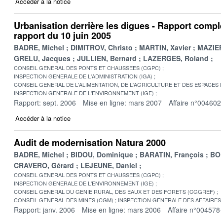
Accéder à la notice
Urbanisation derrière les digues - Rapport comp
rapport du 10 juin 2005
BADRE, Michel
DIMITROV, Christo
MARTIN, Xavier
MAZIER
GRELU, Jacques
JULLIEN, Bernard
LAZERGES, Roland
CONSEIL GENERAL DES PONTS ET CHAUSSEES (CGPC)
INSPECTION GENERALE DE L'ADMINISTRATION (IGA)
CONSEIL GENERAL DE L'ALIMENTATION, DE L'AGRICULTURE ET DES ESPACES
INSPECTION GENERALE DE L'ENVIRONNEMENT (IGE)
Rapport: sept. 2006
Mise en ligne: mars 2007
Affaire n°00460
Accéder à la notice
Audit de modernisation Natura 2000
BADRE, Michel
BIDOU, Dominique
BARATIN, François
BO
CRAVERO, Gérard
LEJEUNE, Daniel
CONSEIL GENERAL DES PONTS ET CHAUSSEES (CGPC)
INSPECTION GENERALE DE L'ENVIRONNEMENT (IGE)
CONSEIL GENERAL DU GENIE RURAL, DES EAUX ET DES FORETS (CGGREF)
CONSEIL GENERAL DES MINES (CGM)
INSPECTION GENERALE DES AFFAIRES 
Rapport: janv. 2006
Mise en ligne: mars 2006
Affaire n°004578