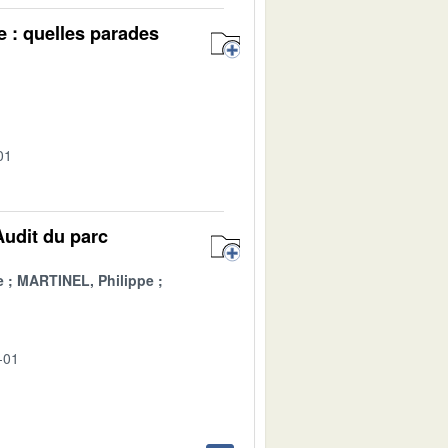
e : quelles parades
01
Audit du parc
e
MARTINEL, Philippe
-01