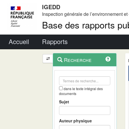
IGEDD
Inspection générale de l’environnement e
Base des rapports pub
Menu principal
Accueil
Rapports
Menu
Navigation
Recherche
contextuel
et
outils
annexes
dans le texte intégral des
documents
Sujet
Auteur physique