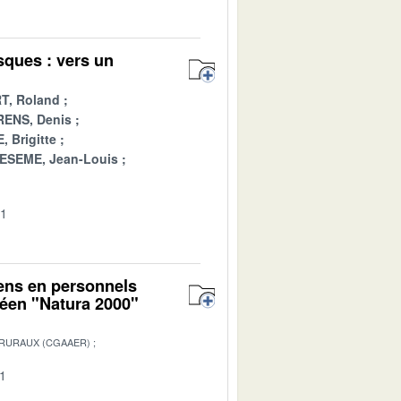
sques : vers un
T, Roland
ENS, Denis
 Brigitte
ESEME, Jean-Louis
01
yens en personnels
péen "Natura 2000"
 RURAUX (CGAAER)
01