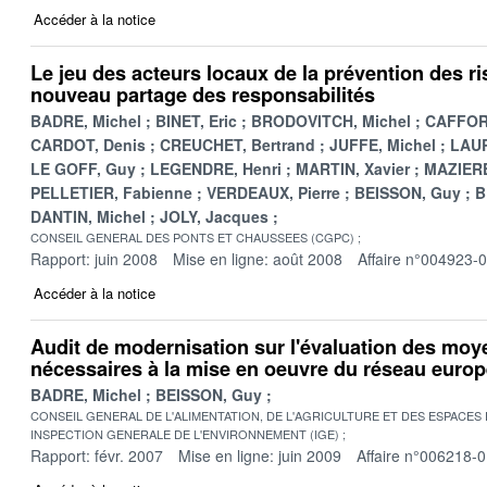
Accéder à la notice
Le jeu des acteurs locaux de la prévention des ri
nouveau partage des responsabilités
BADRE, Michel
BINET, Eric
BRODOVITCH, Michel
CAFFOR
CARDOT, Denis
CREUCHET, Bertrand
JUFFE, Michel
LAUR
LE GOFF, Guy
LEGENDRE, Henri
MARTIN, Xavier
MAZIERE,
PELLETIER, Fabienne
VERDEAUX, Pierre
BEISSON, Guy
B
DANTIN, Michel
JOLY, Jacques
CONSEIL GENERAL DES PONTS ET CHAUSSEES (CGPC)
Rapport: juin 2008
Mise en ligne: août 2008
Affaire n°004923-
Accéder à la notice
Audit de modernisation sur l'évaluation des mo
nécessaires à la mise en oeuvre du réseau euro
BADRE, Michel
BEISSON, Guy
CONSEIL GENERAL DE L'ALIMENTATION, DE L'AGRICULTURE ET DES ESPACES
INSPECTION GENERALE DE L'ENVIRONNEMENT (IGE)
Rapport: févr. 2007
Mise en ligne: juin 2009
Affaire n°006218-