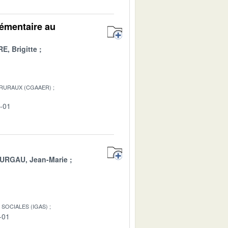
lémentaire au
E, Brigitte
 RURAUX (CGAAER)
2-01
URGAU, Jean-Marie
SOCIALES (IGAS)
-01