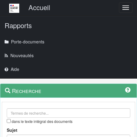
Menu principal
Accueil
Toggl
Rapports
Porte-documents
Nouveautés
Aide
Menu
Navigation
Recherche
contextuel
et
outils
annexes
dans le texte intégral des documents
Sujet