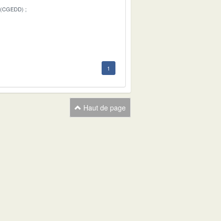
 (CGEDD)
1
1
Haut de page