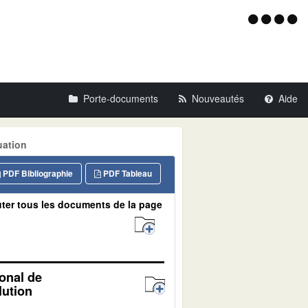
Menu
d'acce
Porte-documents
Nouveautés
Aide
uation
PDF Bibliographie
PDF Tableau
ter tous les documents de la page
ional de
lution