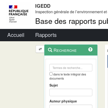
IGEDD
Inspection générale de l’environnement e
Base des rapports pub
Menu principal
Accueil
Rapports
Menu
Navigation
Recherche
contextuel
et
outils
annexes
dans le texte intégral des
documents
Sujet
Auteur physique