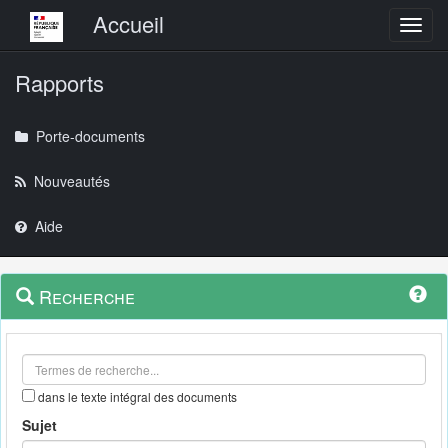
Menu principal
Accueil
Toggl
Rapports
Porte-documents
Nouveautés
Aide
Menu
Navigation
Recherche
contextuel
et
outils
annexes
dans le texte intégral des documents
Sujet