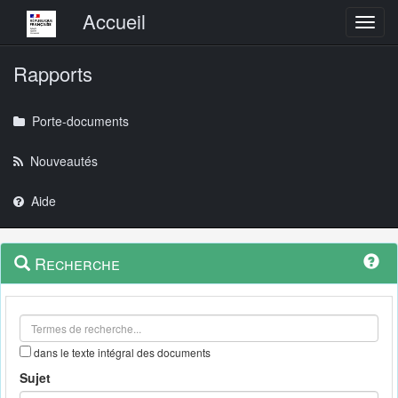
Menu principal
Accueil
Toggl
Rapports
Porte-documents
Nouveautés
Aide
Menu
Navigation
Recherche
contextuel
et
outils
annexes
dans le texte intégral des documents
Sujet