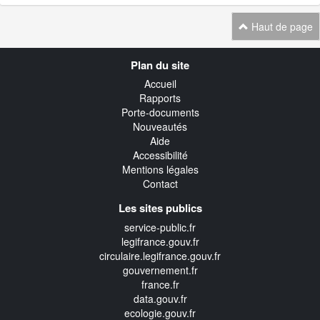
Haut de page
Navigation
Plan du site
transverse
Accueil
Rapports
Porte-documents
Nouveautés
Aide
Accessibilité
Mentions légales
Contact
Les sites publics
service-public.fr
legifrance.gouv.fr
circulaire.legifrance.gouv.fr
gouvernement.fr
france.fr
data.gouv.fr
ecologie.gouv.fr