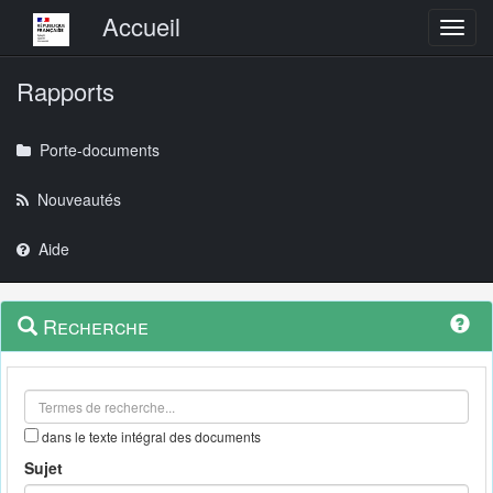
Menu principal
Accueil
Toggl
Rapports
Porte-documents
Nouveautés
Aide
Menu
Navigation
Recherche
contextuel
et
outils
annexes
dans le texte intégral des documents
Sujet