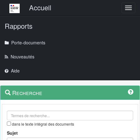
Menu principal
Accueil
Toggl
Rapports
Porte-documents
Nouveautés
Aide
Menu
Navigation
Recherche
contextuel
et
outils
annexes
dans le texte intégral des documents
Sujet