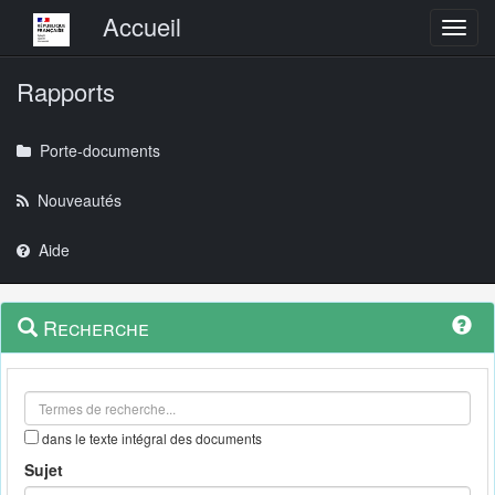
Menu principal
Accueil
Toggl
Rapports
Porte-documents
Nouveautés
Aide
Menu
Navigation
Recherche
contextuel
et
outils
annexes
dans le texte intégral des documents
Sujet