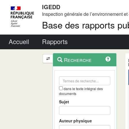
IGEDD
Inspection générale de l’environnement e
Base des rapports pub
Menu principal
Accueil
Rapports
Menu
Navigation
Recherche
contextuel
et
outils
annexes
dans le texte intégral des
documents
Sujet
Auteur physique