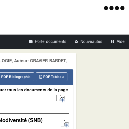
Menu
d'acce
Porte-documents
Nouveautés
Aide
COLOGIE, Auteur: GRAVIER-BARDET,
PDF Bibliographie
PDF Tableau
ter tous les documents de la page
biodiversité (SNB)