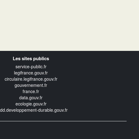
Les sites publics
service-public.fr
legifrance.gouv.fr
circulaire.legifrance.gouv.fr
gouvernement.fr
france.fr
data.gouv.fr
ecologie.gouv.fr
edd.developpement-durable.gouv.fr