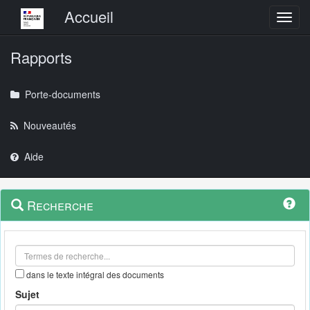
Menu principal
Accueil
Toggl
Rapports
Porte-documents
Nouveautés
Aide
Menu
Navigation
Recherche
contextuel
et
outils
annexes
dans le texte intégral des documents
Sujet