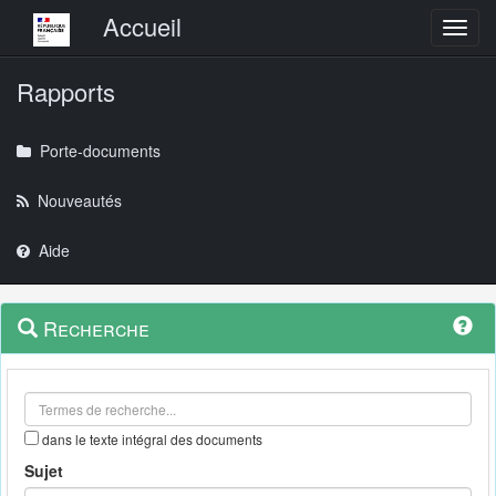
Menu principal
Accueil
Toggl
Rapports
Porte-documents
Nouveautés
Aide
Menu
Navigation
Recherche
contextuel
et
outils
annexes
dans le texte intégral des documents
Sujet