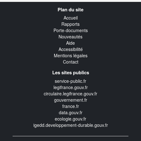
Navigation
Plan du site
transverse
Accueil
Rapports
Porte-documents
Nouveautés
Aide
Accessibilité
Mentions légales
Contact
Les sites publics
service-public.fr
legifrance.gouv.fr
circulaire.legifrance.gouv.fr
gouvernement.fr
france.fr
data.gouv.fr
ecologie.gouv.fr
igedd.developpement-durable.gouv.fr