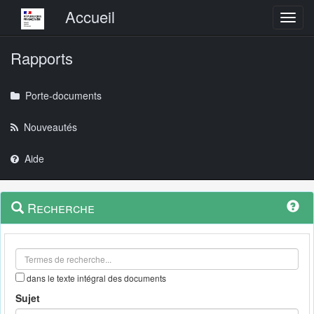
Menu principal
Accueil
Toggl
Rapports
Porte-documents
Nouveautés
Aide
Menu
Navigation
Recherche
contextuel
et
outils
annexes
dans le texte intégral des documents
Sujet