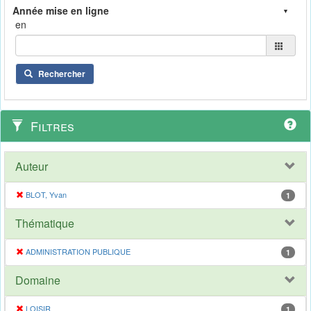
en
Rechercher
Filtres
Auteur
BLOT, Yvan
1
Thématique
ADMINISTRATION PUBLIQUE
1
Domaine
LOISIR
1