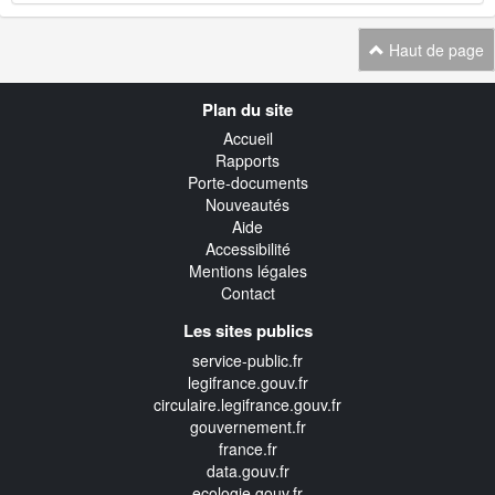
Haut de page
Navigation
Plan du site
transverse
Accueil
Rapports
Porte-documents
Nouveautés
Aide
Accessibilité
Mentions légales
Contact
Les sites publics
service-public.fr
legifrance.gouv.fr
circulaire.legifrance.gouv.fr
gouvernement.fr
france.fr
data.gouv.fr
ecologie.gouv.fr