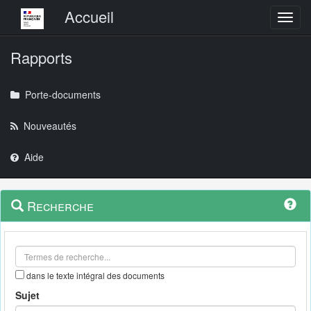
Menu principal
Accueil
Toggl
Rapports
Porte-documents
Nouveautés
Aide
Menu
Navigation
Recherche
contextuel
et
outils
annexes
dans le texte intégral des documents
Sujet