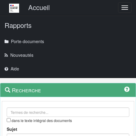
Menu principal
Accueil
Toggl
Rapports
Porte-documents
Nouveautés
Aide
Menu
Navigation
Recherche
contextuel
et
outils
annexes
dans le texte intégral des documents
Sujet