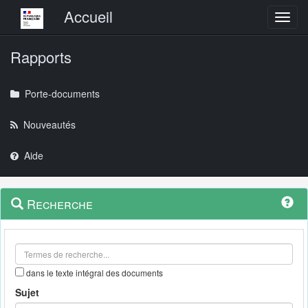
Menu principal
Accueil
Toggl
Rapports
Porte-documents
Nouveautés
Aide
Menu
Navigation
Recherche
contextuel
et
outils
annexes
dans le texte intégral des documents
Sujet