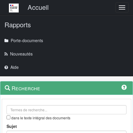
Menu principal
Accueil
Toggl
Rapports
Porte-documents
Nouveautés
Aide
Menu
Navigation
Recherche
contextuel
et
outils
annexes
dans le texte intégral des documents
Sujet