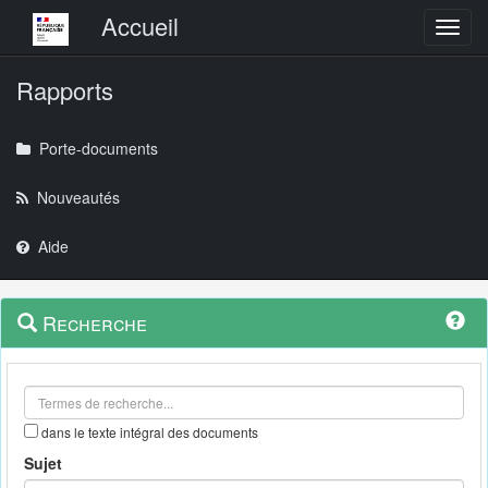
Menu principal
Accueil
Toggl
Rapports
Porte-documents
Nouveautés
Aide
Menu
Navigation
Recherche
contextuel
et
outils
annexes
dans le texte intégral des documents
Sujet