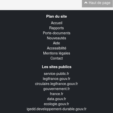
Haut de page
Navigation
Plan du site
transverse
Accueil
Rapports
Porte-documents
Nouveautés
Aide
Accessibilité
Mentions légales
Contact
Les sites publics
service-public.fr
legifrance.gouv.fr
circulaire.legifrance.gouv.fr
gouvernement.fr
france.fr
data.gouv.fr
ecologie.gouv.fr
igedd.developpement-durable.gouv.fr