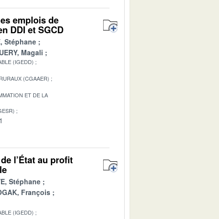
des emplois de
t en DDI et SGCD
, Stéphane
ERY, Magali
BLE (IGEDD)
 RURAUX (CGAAER)
MATION ET DE LA
GESR)
1
e l’État au profit
le
E, Stéphane
GAK, François
BLE (IGEDD)