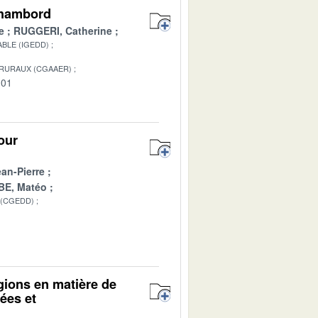
Chambord
e
RUGGERI, Catherine
BLE (IGEDD)
 RURAUX (CGAAER)
-01
our
n-Pierre
E, Matéo
 (CGEDD)
gions en matière de
gées et