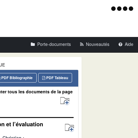
Menu
d'acce
Porte-documents
Nouveautés
Aide
QUE
PDF Bibliographie
PDF Tableau
ter tous les documents de la page
n et l’évaluation
Christian