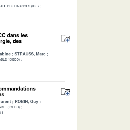
ALE DES FINANCES (IGF)
1
CC dans les
rgie, des
abine
STRAUSS, Marc
BLE (IGEDD)
1
recommandations
ns
urent
ROBIN, Guy
BLE (IGEDD)
01