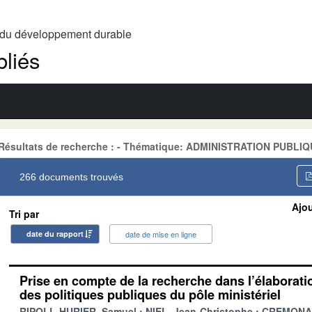
t du développement durable
liés
Résultats de recherche : - Thématique: ADMINISTRATION PUBLI
266 documents trouvés
Ajou
Tri par
date du rapport
date de mise en ligne
Prise en compte de la recherche dans l’élaboratio
des politiques publiques du pôle ministériel
RIPOLL-HURIER, Samuel
NIEL, Jean-Christophe
CREMONA, 