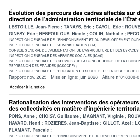
Évolution des parcours des cadres affectés sur 
direction de l’administration territoriale de l’Éta
LESTOILLE, Jean-Pierre
TANAYS, Eric
CAYOL, Eric
ROUVE
GINESY, Eric
NESPOULOUS, Nicole
COLIN, Nathalie
PECQU
INSPECTION GENERALE DE L'ENVIRONNEMENT ET DU DEVELOPPEMENT DURA
INSPECTION GENERALE DE L'ADMINISTRATION (IGA)
CONSEIL GENERAL DE L'ALIMENTATION, DE L'AGRICULTURE ET DES ESPACES
INSPECTION GENERALE DES AFFAIRES SOCIALES (IGAS)
INSPECTION GENERALE DES SERVICES DE LA CONCURRENCE, DE LA CONSOM
REPRESSION DES FRAUDES (IGSCCRF)
INSPECTION GENERALE DE L'EDUCATION DU SPORT ET DE LA RECHERCHE (I
Rapport: nov. 2025
Mise en ligne: juin 2026
Affaire n°016308-0
Accéder à la notice
Rationalisation des interventions des opérateurs d
des collectivités en matière d’ingénierie territoria
PONS, Anne
CHOISY, Guillaume
MAGNANT, Virginie
ROUV
HAVARD, Henri
ROZIERES, Jean-Baptiste
GILLOT, Axel
LO
FLAMANT, Pascale
INSPECTION GENERALE DE L'ENVIRONNEMENT ET DU DEVELOPPEMENT DURA