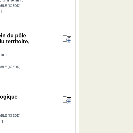
BLE (IGEDD)
01
ein du pôle
 territoire,
ic
BLE (IGEDD)
logique
BLE (IGEDD)
11