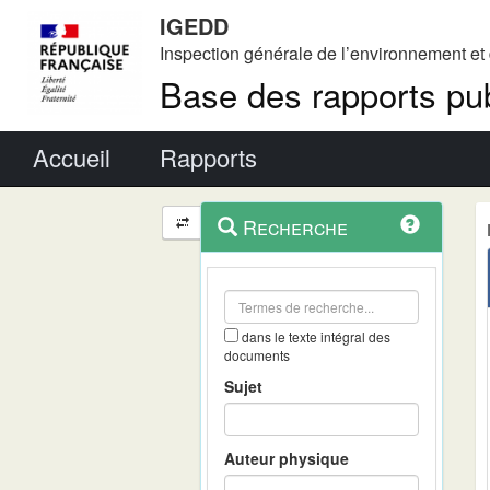
IGEDD
Inspection générale de l’environnement e
Base des rapports pub
Menu principal
Accueil
Rapports
Menu
Navigation
Recherche
contextuel
et
outils
annexes
dans le texte intégral des
documents
Sujet
Auteur physique