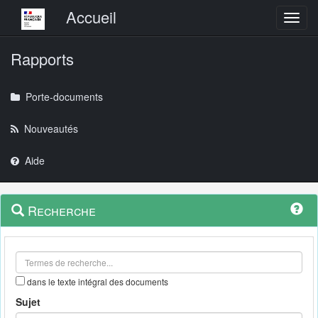
Menu principal
Accueil
Toggl
Rapports
Porte-documents
Nouveautés
Aide
Menu
Navigation
Recherche
contextuel
et
outils
annexes
dans le texte intégral des documents
Sujet