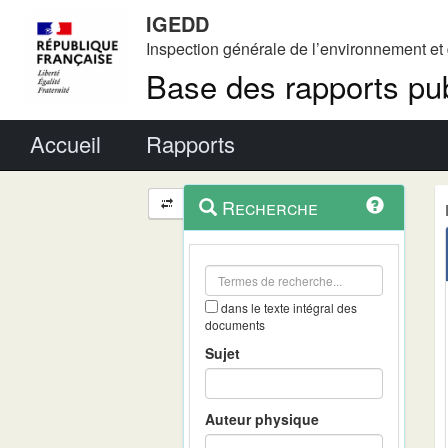
IGEDD
Inspection générale de l’environnement e
Base des rapports pub
Menu principal
Accueil
Rapports
Menu
Navigation
Recherche
contextuel
et
outils
annexes
dans le texte intégral des
documents
Sujet
Auteur physique