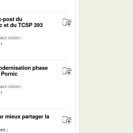
x-post du
ac et du TCSP 393
BLE (IGEDD)
01
modernisation phase
- Pornic
BLE (IGEDD)
01
ur mieux partager la
ien