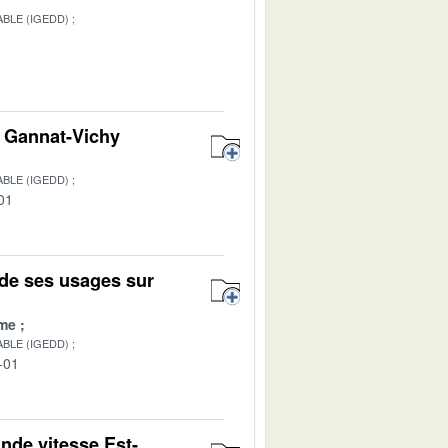
BLE (IGEDD)
on Gannat-Vichy
BLE (IGEDD)
01
de ses usages sur
me
BLE (IGEDD)
-01
ande vitesse Est-