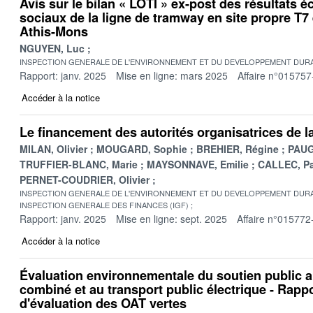
Avis sur le bilan « LOTI » ex-post des résultats 
sociaux de la ligne de tramway en site propre T7 e
Athis-Mons
NGUYEN, Luc
INSPECTION GENERALE DE L'ENVIRONNEMENT ET DU DEVELOPPEMENT DURA
Rapport: janv. 2025
Mise en ligne: mars 2025
Affaire n°015757
Accéder à la notice
Le financement des autorités organisatrices de l
MILAN, Olivier
MOUGARD, Sophie
BREHIER, Régine
PAUG
TRUFFIER-BLANC, Marie
MAYSONNAVE, Emilie
CALLEC, Pa
PERNET-COUDRIER, Olivier
INSPECTION GENERALE DE L'ENVIRONNEMENT ET DU DEVELOPPEMENT DURA
INSPECTION GENERALE DES FINANCES (IGF)
Rapport: janv. 2025
Mise en ligne: sept. 2025
Affaire n°015772
Accéder à la notice
Évaluation environnementale du soutien public a
combiné et au transport public électrique - Rappo
d'évaluation des OAT vertes