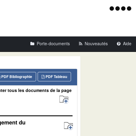
Menu
d'acce
Porte-documents
Nouveautés
Aide
PDF Bibliographie
PDF Tableau
ter tous les documents de la page
agement du