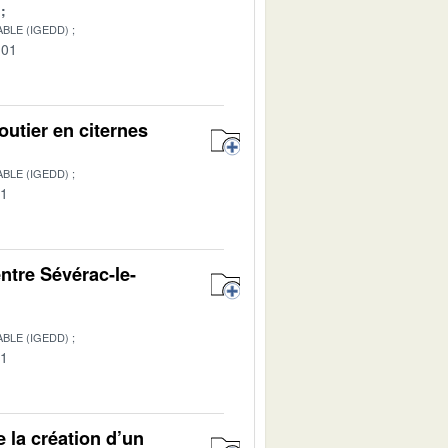
BLE (IGEDD)
-01
outier en citernes
BLE (IGEDD)
01
entre Sévérac-le-
BLE (IGEDD)
01
e la création d’un