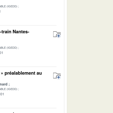
BLE (IGEDD)
1
-train Nantes-
BLE (IGEDD)
01
 » préalablement au
nard
BLE (IGEDD)
-01