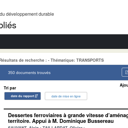
t du développement durable
liés
Résultats de recherche : - Thématique: TRANSPORTS
350 documents trouvés
Ajou
Tri par
date du rapport
date de mise en ligne
Dessertes ferroviaires à grande vitesse d’amén
territoire. Appui à M. Dominique Bussereau
SAUVANT, Alain
TAILLARDAT, Olivier