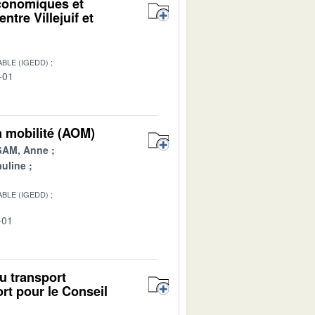
économiques et
ntre Villejuif et
BLE (IGEDD)
-01
a mobilité (AOM)
AM, Anne
uline
BLE (IGEDD)
-01
u transport
rt pour le Conseil