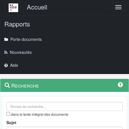
Menu principal
Accueil
Toggl
Rapports
Porte-documents
Nouveautés
Aide
Menu
Navigation
Recherche
contextuel
et
outils
annexes
dans le texte intégral des documents
Sujet