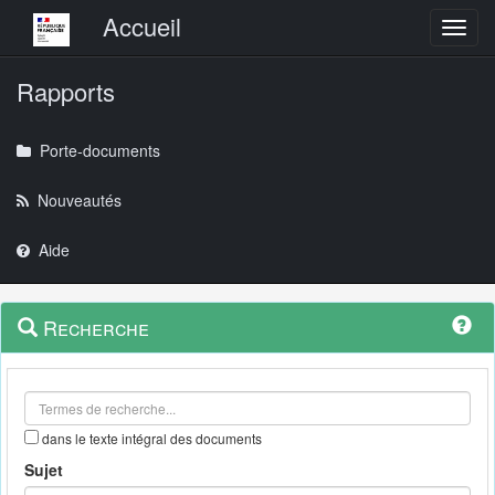
Menu principal
Accueil
Toggl
Rapports
Porte-documents
Nouveautés
Aide
Menu
Navigation
Recherche
contextuel
et
outils
annexes
dans le texte intégral des documents
Sujet