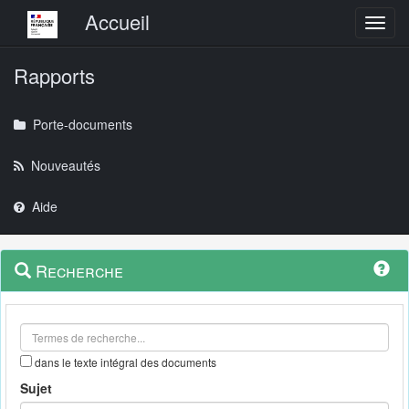
Menu principal
Accueil
Toggl
Rapports
Porte-documents
Nouveautés
Aide
Menu
Navigation
Recherche
contextuel
et
outils
annexes
dans le texte intégral des documents
Sujet