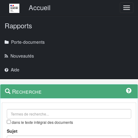
Menu principal
Accueil
Toggl
Rapports
Porte-documents
Nouveautés
Aide
Menu
Navigation
Recherche
contextuel
et
outils
annexes
dans le texte intégral des documents
Sujet