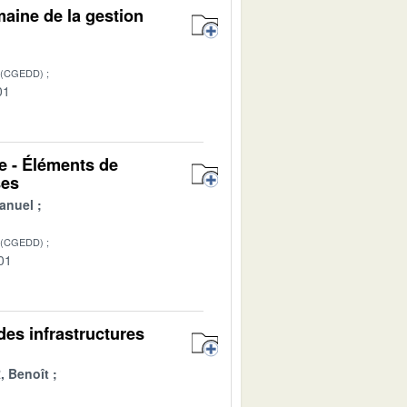
maine de la gestion
 (CGEDD)
01
e - Éléments de
ses
anuel
 (CGEDD)
01
des infrastructures
 Benoît