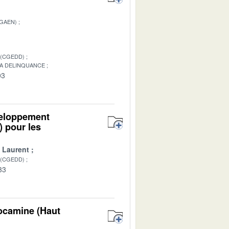
IGAEN)
 (CGEDD)
LA DELINQUANCE
03
éveloppement
 pour les
 Laurent
 (CGEDD)
33
ocamine (Haut