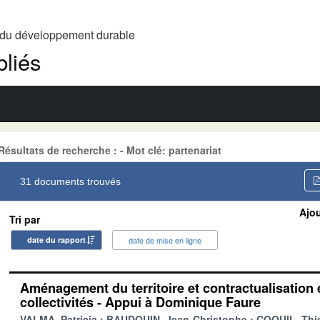
t du développement durable
liés
Résultats de recherche : - Mot clé: partenariat
31 documents trouvés
Ajou
Tri par
date du rapport
date de mise en ligne
Aménagement du territoire et contractualisation en
collectivités - Appui à Dominique Faure
VALMA, Patricia
BAUDOUIN, Jean-Christophe
COQUIL, Thie