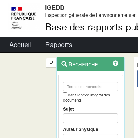
IGEDD
Inspection générale de l’environnement e
Base des rapports pub
Menu principal
Accueil
Rapports
Menu
Navigation
Recherche
contextuel
et
outils
annexes
dans le texte intégral des
documents
Sujet
Auteur physique