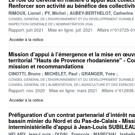
Renforcer son activité au bénéfice des collectivit
RIMOUX, Lionel
PY, Michel
AUBEY-BERTHELOT, Catherine
CONSEIL GENERAL DE L'ENVIRONNEMENT ET DU DEVELOPPEMENT DURABLE
INSPECTION GENERALE DE L'ADMINISTRATION (IGA)
Rapport: juin 2021
Mise en ligne: juil. 2021
Affaire n°013725-0
Accéder à la notice
Mission d’appui à l’émergence et la mise en œuvr
territorial "Hauts de Provence rhodanienne" - Co
mission et recommandations
CINOTTI, Bruno
MICHELET, Paul
GRANGER, Yves
CONSEIL GENERAL DE L'ENVIRONNEMENT ET DU DEVELOPPEMENT DURABLE
CONSEIL GENERAL DE L'ALIMENTATION, DE L'AGRICULTURE ET DES ESPACES
Rapport: nov. 2020
Mise en ligne: mars 2021
Affaire n°012938
Accéder à la notice
Préfiguration d’un contrat partenarial d’intérêt na
bassin minier du Nord et du Pas‐de‐Calais - Miss
interministérielle d'appui à Jean-Louis SUBILEA
HELARY, Jean-Louis
DUVAL, François
MARECHAL, Isabell