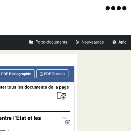
Menu
d'acce
Porte-documents
Nouveautés
Aide
PDF Bibliographie
PDF Tableau
ter tous les documents de la page
tre l’État et les
rry