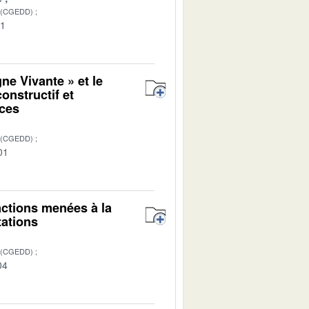
 (CGEDD)
01
ne Vivante » et le
onstructif et
aces
 (CGEDD)
01
 actions menées à la
tations
 (CGEDD)
04