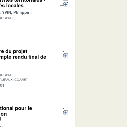
és locales
YVIN, Philippe
 (CGEDD)
1
e du projet
mpte rendu final de
 (CGEDD)
 RURAUX (CGAAER)
-01
tional pour le
ion
U
e