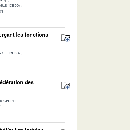
BLE (IGEDD)
01
rçant les fonctions
BLE (IGEDD)
1
Fédération des
 (CGEDD)
01
ités territoriales -