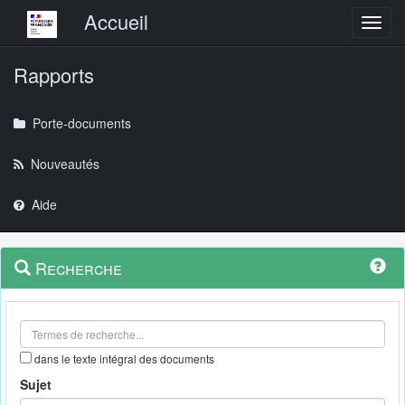
Menu principal
Accueil
Toggl
Rapports
Porte-documents
Nouveautés
Aide
Menu
Navigation
Recherche
contextuel
et
outils
annexes
dans le texte intégral des documents
Sujet