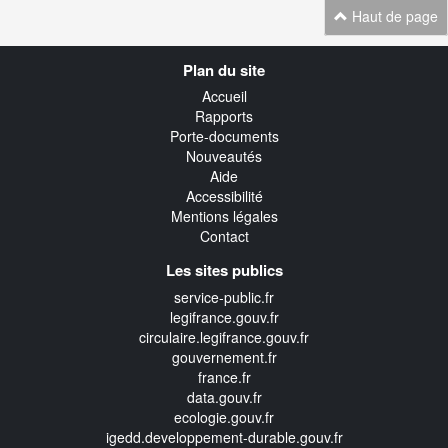
Haut de page
Navigation
Plan du site
transverse
Accueil
Rapports
Porte-documents
Nouveautés
Aide
Accessibilité
Mentions légales
Contact
Les sites publics
service-public.fr
legifrance.gouv.fr
circulaire.legifrance.gouv.fr
gouvernement.fr
france.fr
data.gouv.fr
ecologie.gouv.fr
igedd.developpement-durable.gouv.fr