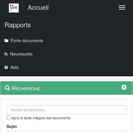
Menu principal
Accueil
Toggl
Rapports
Porte-documents
Nouveautés
Aide
Menu
Navigation
Recherche
contextuel
et
outils
annexes
dans le texte intégral des documents
Sujet