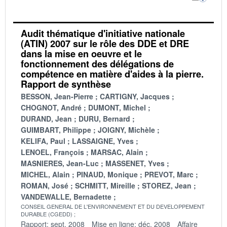
Audit thématique d'initiative nationale
(ATIN) 2007 sur le rôle des DDE et DRE
dans la mise en oeuvre et le
fonctionnement des délégations de
compétence en matière d'aides à la pierre.
Rapport de synthèse
BESSON, Jean-Pierre
CARTIGNY, Jacques
CHOGNOT, André
DUMONT, Michel
DURAND, Jean
DURU, Bernard
GUIMBART, Philippe
JOIGNY, Michèle
KELIFA, Paul
LASSAIGNE, Yves
LENOEL, François
MARSAC, Alain
MASNIERES, Jean-Luc
MASSENET, Yves
MICHEL, Alain
PINAUD, Monique
PREVOT, Marc
ROMAN, José
SCHMITT, Mireille
STOREZ, Jean
VANDEWALLE, Bernadette
CONSEIL GENERAL DE L'ENVIRONNEMENT ET DU DEVELOPPEMENT
DURABLE (CGEDD)
Rapport: sept. 2008
Mise en ligne: déc. 2008
Affaire