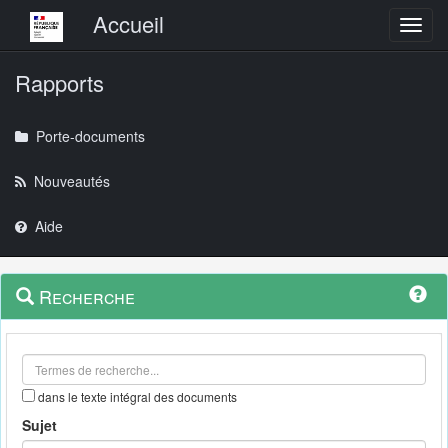
Menu principal
Accueil
Toggl
Rapports
Porte-documents
Nouveautés
Aide
Menu
Navigation
Recherche
contextuel
et
outils
annexes
dans le texte intégral des documents
Sujet