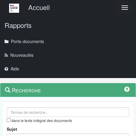
Menu principal
Accueil
Toggl
Rapports
Porte-documents
Nouveautés
Aide
Menu
Navigation
Recherche
contextuel
et
outils
annexes
dans le texte intégral des documents
Sujet