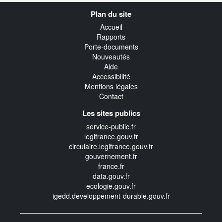
Navigation
Plan du site
transverse
Accueil
Rapports
Porte-documents
Nouveautés
Aide
Accessibilité
Mentions légales
Contact
Les sites publics
service-public.fr
legifrance.gouv.fr
circulaire.legifrance.gouv.fr
gouvernement.fr
france.fr
data.gouv.fr
ecologie.gouv.fr
igedd.developpement-durable.gouv.fr