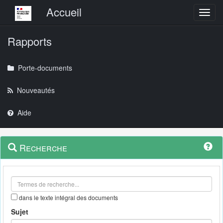
Menu principal
Accueil
Toggl
Rapports
Porte-documents
Nouveautés
Aide
Menu
Navigation
Recherche
contextuel
et
outils
annexes
dans le texte intégral des documents
Sujet