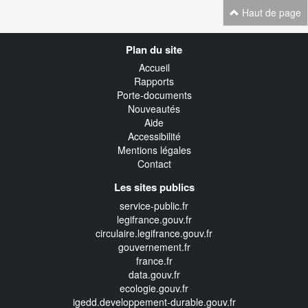
Haut de page
Navigation
Plan du site
transverse
Accueil
Rapports
Porte-documents
Nouveautés
Aide
Accessibilité
Mentions légales
Contact
Les sites publics
service-public.fr
legifrance.gouv.fr
circulaire.legifrance.gouv.fr
gouvernement.fr
france.fr
data.gouv.fr
ecologie.gouv.fr
igedd.developpement-durable.gouv.fr