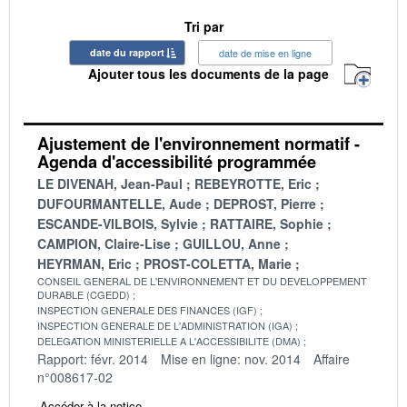
Tri par
date du rapport
date de mise en ligne
Ajouter tous les documents de la page
Ajustement de l'environnement normatif -
Agenda d'accessibilité programmée
LE DIVENAH, Jean-Paul
REBEYROTTE, Eric
DUFOURMANTELLE, Aude
DEPROST, Pierre
ESCANDE-VILBOIS, Sylvie
RATTAIRE, Sophie
CAMPION, Claire-Lise
GUILLOU, Anne
HEYRMAN, Eric
PROST-COLETTA, Marie
CONSEIL GENERAL DE L'ENVIRONNEMENT ET DU DEVELOPPEMENT
DURABLE (CGEDD)
INSPECTION GENERALE DES FINANCES (IGF)
INSPECTION GENERALE DE L'ADMINISTRATION (IGA)
DELEGATION MINISTERIELLE A L'ACCESSIBILITE (DMA)
Rapport: févr. 2014
Mise en ligne: nov. 2014
Affaire
n°008617-02
Accéder à la notice