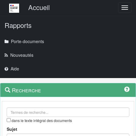
Menu principal
Accueil
Toggl
Rapports
Porte-documents
Nouveautés
Aide
Menu
Navigation
Recherche
contextuel
et
outils
annexes
dans le texte intégral des documents
Sujet